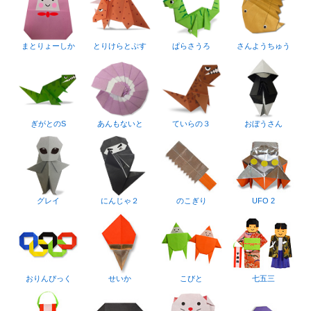
まとりょーしか
とりけらとぷす
ぱらさうろ
さんようちゅう
ぎがとのS
あんもないと
ていらの３
おぼうさん
グレイ
にんじゃ２
のこぎり
UFO 2
おりんぴっく
せいか
こびと
七五三