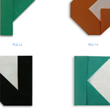
F(えふ)
G(じー)