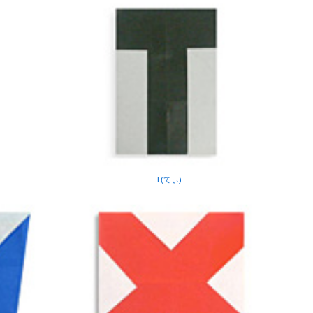
T(てぃ)