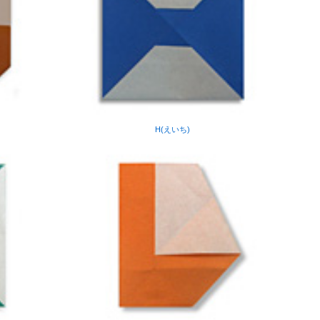
H(えいち)