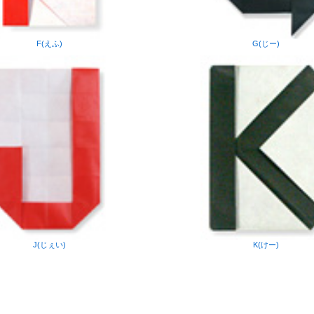
F(えふ)
G(じー)
J(じぇい)
K(けー)