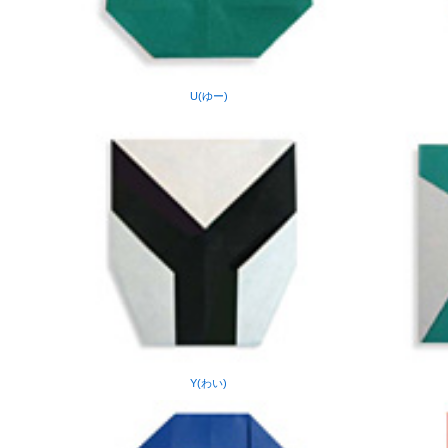
U(ゆー)
Y(わい)