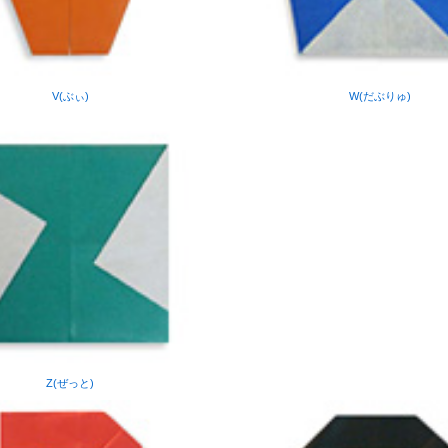
V(ぶぃ)
W(だぶりゅ)
Z(ぜっと)