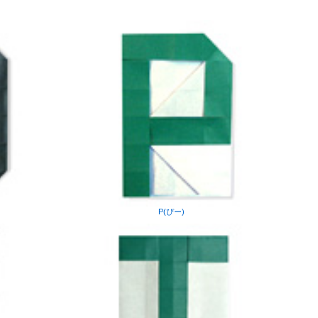
P(ぴー)