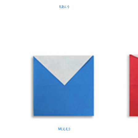
I(あい)
M(えむ)