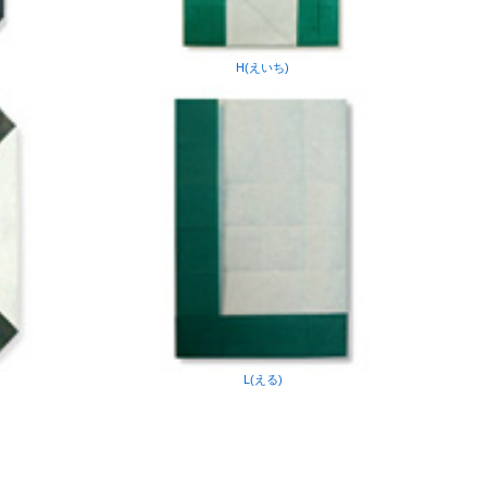
H(えいち)
L(える)