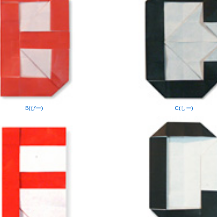
B(びー)
C(しー)