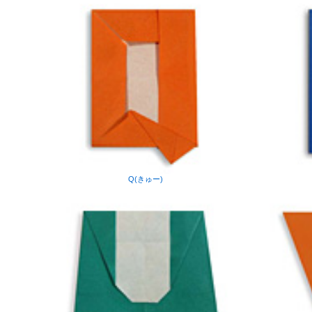
Q(きゅー)