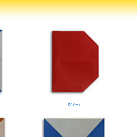
D(でー)