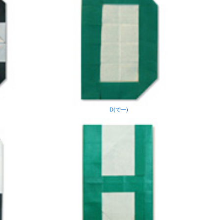
D(でー)