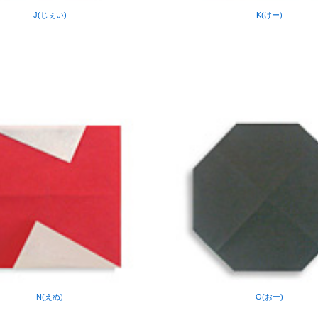
J(じぇい)
K(けー)
N(えぬ)
O(おー)