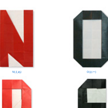
N(えぬ)
O(おー)