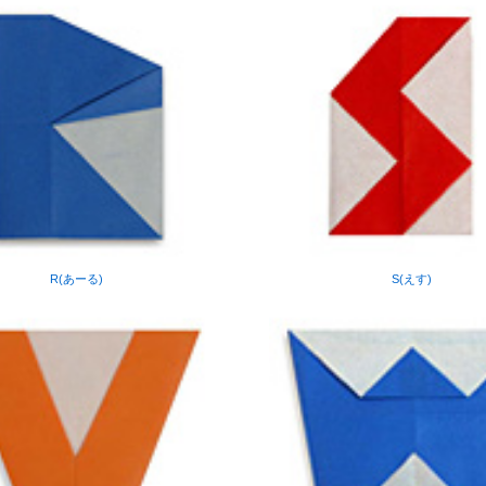
R(あーる)
S(えす)