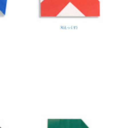
X(えっくす)