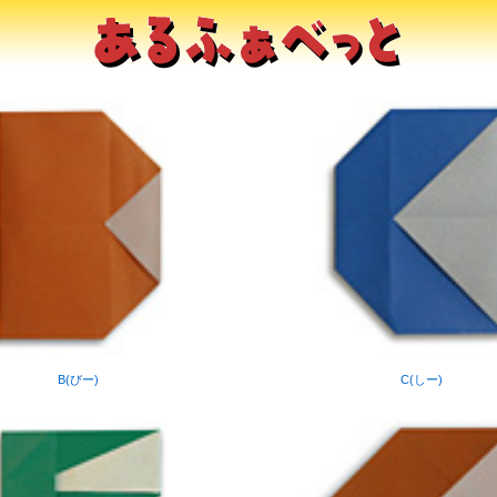
B(びー)
C(しー)