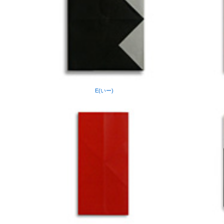
E(いー)