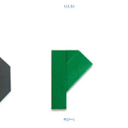
L(える)
P(ぴー)